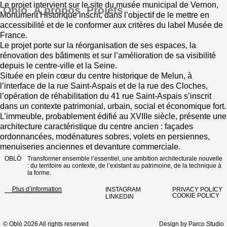
Le projet intervient sur le site du musée municipal de Vernon,
Oblò
À propos
Projets
Monument Historique inscrit, dans l’objectif de le mettre en
accessibilité et de le conformer aux critères du label Musée de
France.
Le projet porte sur la réorganisation de ses espaces, la
rénovation des bâtiments et sur l’amélioration de sa visibilité
depuis le centre-ville et la Seine.
Située en plein cœur du centre historique de Melun, à
l’interface de la rue Saint-Aspais et de la rue des Cloches,
l’opération de réhabilitation du 41 rue Saint-Aspais s’inscrit
dans un contexte patrimonial, urbain, social et économique fort.
L’immeuble, probablement édifié au XVIIIe siècle, présente une
architecture caractéristique du centre ancien : façades
ordonnancées, modénatures sobres, volets en persiennes,
menuiseries anciennes et devanture commerciale.
OBLÒ
Transformer ensemble l’essentiel, une ambition architecturale nouvelle
: du territoire au contexte, de l’existant au patrimoine, de la technique à
la forme.
Plus d’information
INSTAGRAM
PRIVACY POLICY
COOKIE POLICY
LINKEDIN
CONTACT
© Oblò 2026 All rights reserved
Design by
Parco Studio