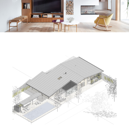
Oblò – atelier d’architecture, Giovanni Dal
Col (géomètre)
Pordenone, Italie
Client privé
Edil restauro SNC (Gros œuvre, charpente)
Termoidraulica Muzzin (Plomberie)
Maxenergy SAS (Photovoltaïque)
2G (Electricité)
Agnolon1860 SRL (Menuiseries)