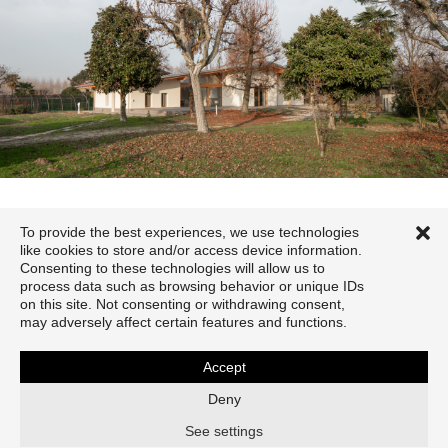
To provide the best experiences, we use technologies
like cookies to store and/or access device information.
Réhabilitation d’une ferme
Les cabanes à la Redoute
Consenting to these technologies will allow us to
process data such as browsing behavior or unique IDs
on this site. Not consenting or withdrawing consent,
may adversely affect certain features and functions.
Accept
OBLÒ
Transformer ensemble l’essentiel, une ambition architecturale nouvelle
Deny
: du territoire au contexte, de l’existant au patrimoine, de la technique à
la forme.
See settings